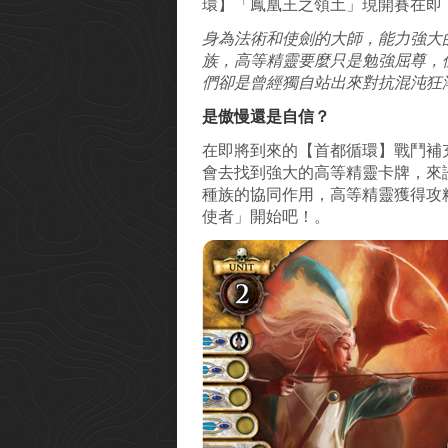
環】「鳳凰王之領土」現開賽在即
身為法術和使劍的大師，能力強大
族，高等精靈要麼只是勉強屈尊，
們卻是曾經獨自站出來對抗混沌狂
是傲慢還是自信？
在即將到來的【首都循環】戰鬥補
會去找到強大的高等精靈卡牌，來
種族的協同作用，高等精靈獲得攻精
使者」開始吧！。