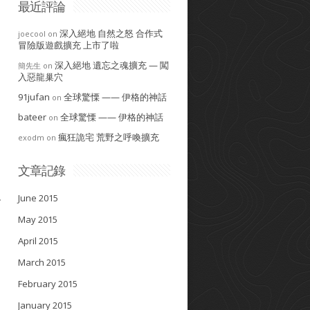
最近評論
深入絕地 自然之怒 合作式
joecool
on
冒險版遊戲擴充 上市了啦
深入絕地 遺忘之魂擴充 — 闖
簡先生
on
入惡龍巢穴
91jufan
全球驚慄 —— 伊格的神話
on
bateer
全球驚慄 —— 伊格的神話
on
瘋狂詭宅 荒野之呼喚擴充
exodm
on
文章記錄
反
June 2015
May 2015
April 2015
March 2015
February 2015
January 2015