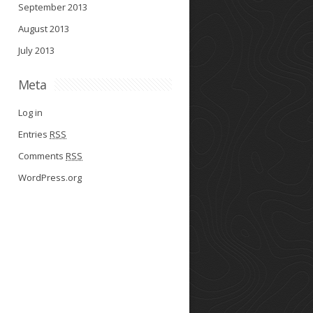
September 2013
August 2013
July 2013
Meta
Log in
Entries
RSS
Comments
RSS
WordPress.org
，