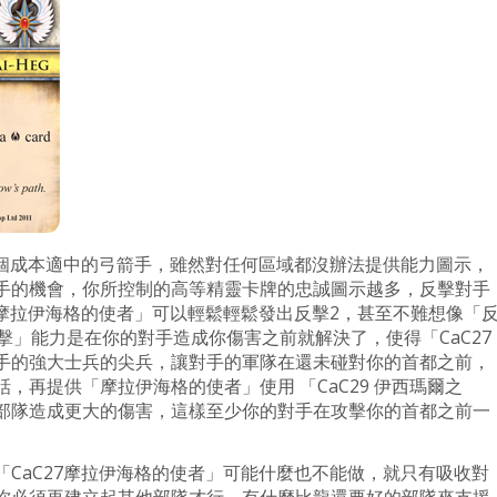
一個成本適中的弓箭手，雖然對任何區域都沒辦法提供能力圖示，
手的機會，你所控制的高等精靈卡牌的忠誠圖示越多，反擊對手
7摩拉伊海格的使者」可以輕鬆輕鬆發出反擊2，甚至不難想像「
擊」能力是在你的對手造成你傷害之前就解決了，使得「CaC27
手的強大士兵的尖兵，讓對手的軍隊在還未碰對你的首都之前，
，再提供「摩拉伊海格的使者」使用 「CaC29 伊西瑪爾之
部隊造成更大的傷害，這樣至少你的對手在攻擊你的首都之前一
CaC27摩拉伊海格的使者」可能什麼也不能做，就只有吸收對