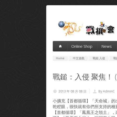
Online Shop
News
Home
中文遊戲
戰鎚:入侵
戰
戰鎚：入侵 聚焦！ 
2013 年 08 月 08 日
By AdminC
小擴充【首都循環】「天命城」的
乾瞪眼，很快就有你們所支持的種
【首都循環】「鳳凰王之領土」，高