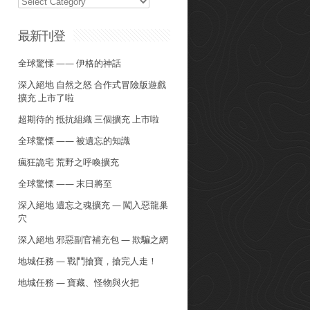
最新刊登
全球驚慄 —— 伊格的神話
深入絕地 自然之怒 合作式冒險版遊戲
擴充 上市了啦
超期待的 抵抗組織 三個擴充 上市啦
全球驚慄 —— 被遺忘的知識
瘋狂詭宅 荒野之呼喚擴充
全球驚慄 —— 末日將至
深入絕地 遺忘之魂擴充 — 闖入惡龍巢
穴
深入絕地 邪惡副官補充包 — 欺騙之網
地城任務 — 戰鬥搶寶，搶完人走！
地城任務 — 寶藏、怪物與火把