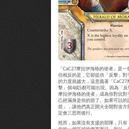
「CaC27摩拉伊海格的使者」是
但相反的是，它卻提供「反擊」對
的力度就越大，這意義著「CaC2
擊」個4或5都可能出現。因為「反
摩拉伊海格的使者」成為你對抗對
己經滿身是你的箭了。如果可以的話
箭」，讓他們真正開火全開對攻方
定會三思而後行。
然而，如果沒有支援的部隊，只有「