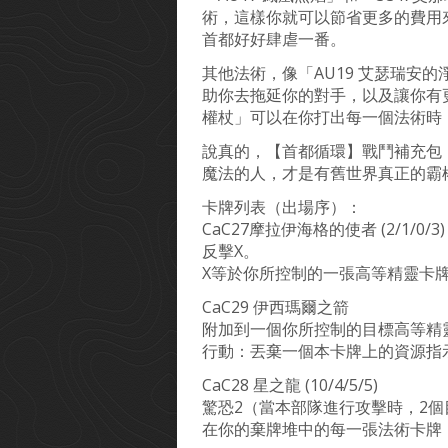
術，這樣你就可以節省更多的費用來
首都好好肆虐一番。
其他法術，像「AU19 艾瑟瑞安的
助你去拖延你的對手，以及讓你有更
權杖」可以在你打出每一個法術時
說真的，【首都循環】戰鬥補充包
魔法的人，才是有舊世界真正的霸
卡牌列表（出場序）：
CaC27摩拉伊海格的使者 (2/1/0/3)
反擊X。
X等於你所控制的一張高等精靈卡
CaC29 伊西瑪爾之箭
附加到一個你所控制的目標高等精
行動：丟棄一個本卡牌上的資源指
CaC28 星之龍 (10/4/5/5)
驚恐2（當本部隊進行攻擊時，2
在你的棄牌堆中的每一張法術卡牌