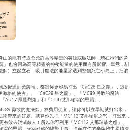
脊山的龍有時還會允許高等精靈的英雄或魔法師，騎在牠們的背
星之龍」也會因為高等精靈的神秘能量的使用而有所影響。畢竟，馴
法師）立起立石，吸引魔法的能量滲透到整個死亡小島上，把混
放後進到棄牌堆，都讓你更容易打出「CaC28 星之龍」，這是
伊海格的使者」、「CaC28 星之龍」、「MC89 勇敢的魔法
、「AU17 鳳凰烈焰」和「CC47艾那瑞翁的恩賜」。
「MC89 勇敢的魔法師」算費用便宜，讓你可以在早期就打出來，
術帶來的好處。就算你先把「MC112 艾那瑞翁之怒」打出來
」更有效去消滅敵人！所以你可利用「MC112 艾那瑞翁之怒」、
7艾那瑞翁的恩賜」來築好你的防禦工事，進而在你的棄牌堆中累積法