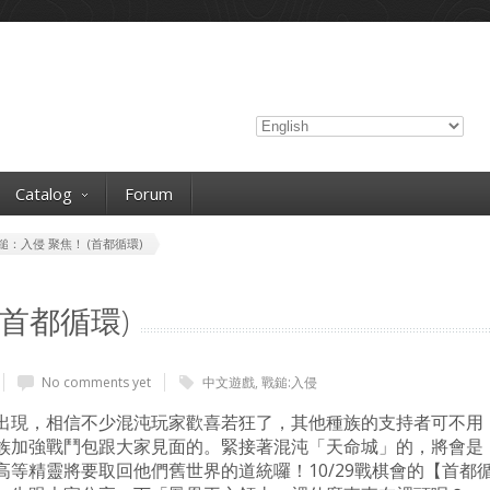
Catalog
Forum
鎚：入侵 聚焦！ (首都循環)
(首都循環)
No comments yet
中文遊戲
,
戰鎚:入侵
出現，相信不少混沌玩家歡喜若狂了，其他種族的支持者可不用
族加強戰鬥包跟大家見面的。緊接著混沌「天命城」的，將會是
等精靈將要取回他們舊世界的道統囉！10/29戰棋會的【首都