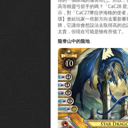
你的一個區域的傷害而已。所以，
高等精靈弓箭手的嗎？「CaC28
示，對「CaC27摩拉伊海格的使
環】會給玩家一些新方向去重新審視
牌，它讓你會想設法去取得高的忠
太貴，但現在可能是物有所值了。
龍脊山中的龍地