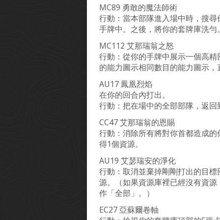
MC89 勇敢的魔法師術
行動：當本部隊進入場中時，搜尋
手牌中。之後，將你的套牌庫洗勻
MC112 艾那瑞翁之怒
行動：從你的手牌中展示一個高精
的能力圖示相同數目的能力圖示，
AU17 鳳凰烈焰
在你的回合內打出。
行動：把在場中的全部部隊，返回
CC47 艾那瑞翁的恩賜
行動：消除所有將對你首都造成的
得1個資源。
AU19 艾瑟瑞安的淨化
行動：取消並棄掉剛剛打出的目標
源。（如果資源庫裡已經沒有資源，
作「全部」。）
EC27 亞蘇爾卷軸