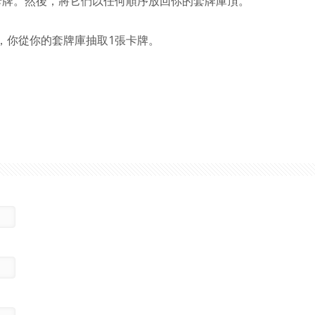
卡牌。然後，將它們以任何順序放回你的套牌庫頂。
，你從你的套牌庫抽取1張卡牌。