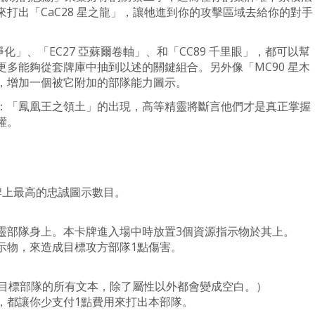
打出「CaC28 星之龍」，讓牠進到你的攻擊區域去給你的對手
淨化」、「EC27 亞蘇爾卷軸」、和「CC89 千里眼」，都可以幫
多能夠從套牌庫中抽到以述的關鍵組合。另外像「MC90 星木
，增加一個被它附加的部隊能力圖示。
：「鳳凰王之領土」的出現，高等精靈將斷言他們才是真正掌握
權。
牌上最高的忠誠圖示數目。
靈部隊身上。本卡牌進入場中時放置3個資源指示物於其上。
示物，來造成目標攻方部隊1點傷害。
個目標部隊的所有文本，除了屬性以外都會變成空白。）
，都讓你少支付1點費用來打出本部隊。