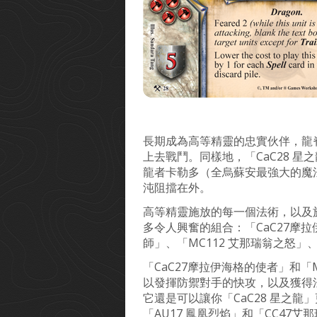
長期成為高等精靈的忠實伙伴，龍
上去戰鬥。同樣地，「CaC28 
龍者卡勒多（全烏蘇安最強大的魔
沌阻擋在外。
高等精靈施放的每一個法術，以及施
多令人興奮的組合：「CaC27摩拉
師」、「MC112 艾那瑞翁之怒」
「CaC27摩拉伊海格的使者」和
以發揮防禦對手的快攻，以及獲得法
它還是可以讓你「CaC28 星之龍
「AU17 鳳凰烈焰」和「CC4