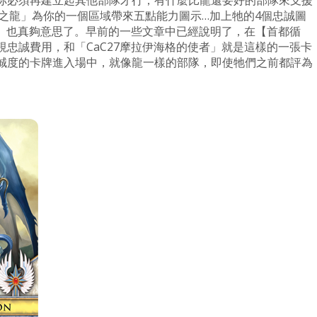
你必須再建立起其他部隊才行，有什麼比龍還要好的部隊來支援
 星之龍」為你的一個區域帶來五點能力圖示…加上牠的4個忠誠圖
者」也真夠意思了。早前的一些文章中已經說明了，在【首都循
忠誠費用，和「CaC27摩拉伊海格的使者」就是這樣的一張卡
誠度的卡牌進入場中，就像龍一樣的部隊，即使牠們之前都評為