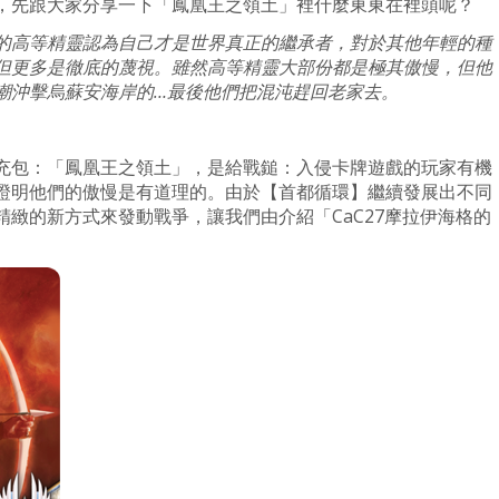
，先跟大家分享一下「鳳凰王之領土」裡什麼東東在裡頭呢？
的高等精靈認為自己才是世界真正的繼承者，對於其他年輕的種
但更多是徹底的蔑視。雖然高等精靈大部份都是極其傲慢，但他
潮沖擊烏蘇安海岸的…最後他們把混沌趕回老家去。
充包：「鳳凰王之領土」，是給戰鎚：入侵卡牌遊戲的玩家有機
證明他們的傲慢是有道理的。由於【首都循環】繼續發展出不同
緻的新方式來發動戰爭，讓我們由介紹「CaC27摩拉伊海格的