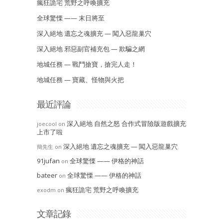
瘋狂詭宅 荒野之呼喚擴充
全球驚慄 —— 末日將至
深入絕地 遺忘之魂擴充 — 闖入惡龍巢穴
深入絕地 邪惡副官補充包 — 欺騙之網
地城任務 — 戰鬥搶寶，搶完人走！
地城任務 — 寶藏、怪物與火把
最近評論
深入絕地 自然之怒 合作式冒險版遊戲擴充
joecool
on
上市了啦
深入絕地 遺忘之魂擴充 — 闖入惡龍巢穴
簡先生
on
91jufan
全球驚慄 —— 伊格的神話
on
bateer
全球驚慄 —— 伊格的神話
on
瘋狂詭宅 荒野之呼喚擴充
exodm
on
文章記錄