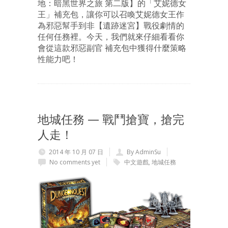
地：暗黑世界之旅 第二版】的「艾妮德女
王」補充包，讓你可以召喚艾妮德女王作
為邪惡幫手到非【遺跡迷宮】戰役劇情的
任何任務裡。今天，我們就來仔細看看你
會從這款邪惡副官 補充包中獲得什麼策略
性能力吧！
地城任務 — 戰鬥搶寶，搶完
人走！
2014 年 10 月 07 日
By AdminSu
No comments yet
中文遊戲
,
地城任務