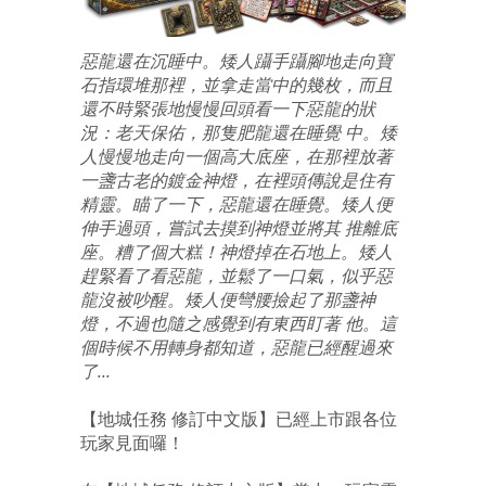
惡龍還在沉睡中。矮人躡手躡腳地走向寶
石指環堆那裡，並拿走當中的幾枚，而且
還不時緊張地慢慢回頭看一下惡龍的狀
況：老天保佑，那隻肥龍還在睡覺 中。矮
人慢慢地走向一個高大底座，在那裡放著
一盞古老的鍍金神燈，在裡頭傳說是住有
精靈。瞄了一下，惡龍還在睡覺。矮人便
伸手過頭，嘗試去摸到神燈並將其 推離底
座。糟了個大糕！神燈掉在石地上。矮人
趕緊看了看惡龍，並鬆了一口氣，似乎惡
龍沒被吵醒。矮人便彎腰撿起了那盞神
燈，不過也隨之感覺到有東西盯著 他。這
個時候不用轉身都知道，惡龍已經醒過來
了…
【地城任務 修訂中文版】已經上市跟各位
玩家見面囉！