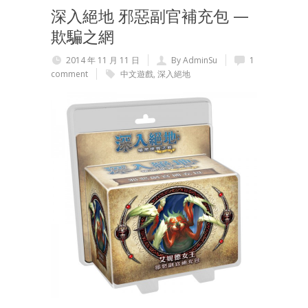
深入絕地 邪惡副官補充包 —
欺騙之網
2014 年 11 月 11 日
By AdminSu
1
comment
中文遊戲
,
深入絕地