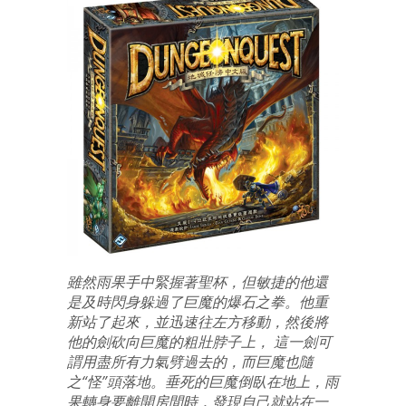
雖然雨果手中緊握著聖杯，但敏捷的他還
是及時閃身躲過了巨魔的爆石之拳。他重
新站了起來，並迅速往左方移動，然後將
他的劍砍向巨魔的粗壯脖子上， 這一劍可
謂用盡所有力氣劈過去的，而巨魔也隨
之“怪”頭落地。垂死的巨魔倒臥在地上，雨
果轉身要離開房間時，發現自己就站在一