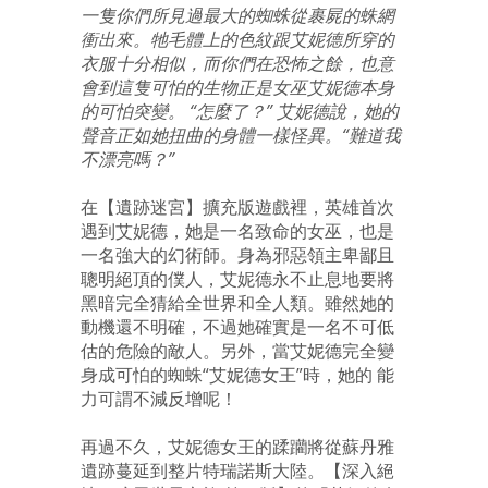
一隻你們所見過最大的蜘蛛從裹屍的蛛網
衝出來。牠毛體上的色紋跟
艾妮德所穿的
衣
服十分相似，而你們在恐怖之餘，也意
會到這隻可怕的生物正是女巫
艾妮德本身
的
可怕突變。
“
怎麼了？
”
艾妮德
說，她的
聲音正如她扭曲的身體一樣怪異。
“
難道我
不漂亮嗎？
”
在【遺跡迷宮】擴充版遊戲裡，英雄首次
遇到艾妮德，她是一名致命的女巫，也是
一名強大的幻術師。身為邪惡領主卑鄙且
聰明絕頂的僕人，艾妮德永不止息地要將
黑暗完全猜給全世界和全人類。雖然她的
動機還不明確，不過她確實是一名不可低
估的危險的敵人。另外，當艾妮德完全變
身成可怕的蜘蛛“艾妮德女王”時，她的 能
力可謂不減反增呢！
再過不久，艾妮德女王的蹂躪將從蘇丹雅
遺跡蔓延到整片特瑞諾斯大陸。【深入絕