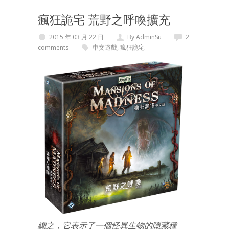
瘋狂詭宅 荒野之呼喚擴充
2015 年 03 月 22 日
By AdminSu
2
comments
中文遊戲
,
瘋狂詭宅
總之，它表示了一個怪異生物的隱藏種