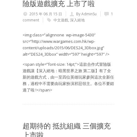
險版遊戲擴充 上市了啦
2015 年 06 月 15 日
By AdminSu
1
comment
中文遊戲
,
深入絕地
<img class=”alignnone wp-image-5430″
src=”http://www.wargames.com.hk/wp-
content/uploads/2015/06/DES24_3Dbox.jpg”
alt=”DES24_3Dbox” width=”597″ height=”597″ />
<span style=”font-size: 14pt;”>這款合作式冒險版
遊戲讓【深入絕地：暗黑世界之旅 第二版】有了全
新的遊戲方式，由一至四位英雄玩家參與這次全新任
務，過程中不需要由玩家扮演邪惡領主。各位不要錯
過了啦 !</span>
超期待的 抵抗組織 三個擴充
上市啦