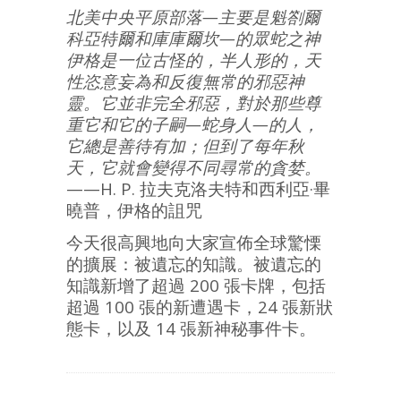
北美中央平原部落—主要是魁劄爾
科亞特爾和庫庫爾坎—的眾蛇之神
伊格是一位古怪的，半人形的，天
性恣意妄為和反復無常的邪惡神
靈。它並非完全邪惡，對於那些尊
重它和它的子嗣—蛇身人—的人，
它總是善待有加；但到了每年秋
天，它就會變得不同尋常的貪婪。
——H. P. 拉夫克洛夫特和西利亞·畢
曉普，伊格的詛咒
今天很高興地向大家宣佈全球驚慄
的擴展：被遺忘的知識。被遺忘的
知識新增了超過 200 張卡牌，包括
超過 100 張的新遭遇卡，24 張新狀
態卡，以及 14 張新神秘事件卡。