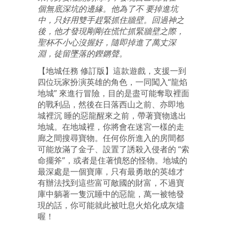
個無底深坑的邊緣。他為了不 要掉進坑
中，只好用雙手趕緊抓住牆壁。回過神之
後，他才發現剛剛在慌忙抓緊牆壁之際，
聖杯不小心沒握好，隨即掉進了萬丈深
淵，徒留墜落的鏗鏘聲。
【地城任務 修訂版】這款遊戲，支援一到
四位玩家扮演英雄的角色，一同闖入“龍焰
地城” 來進行冒險，目的是盡可能奪取裡面
的戰利品，然後在日落西山之前、亦即地
城裡沉 睡的惡龍醒來之前，帶著寶物逃出
地城。在地城裡，你將會在迷宮一樣的走
廊之間搜尋寶物。任何你所進入的房間都
可能放滿了金子、設置了誘殺入侵者的 “索
命擺斧”，或者是住著憤怒的怪物。地城的
最深處是一個寶庫，只有最勇敢的英雄才
有辦法找到這些富可敵國的財富，不過寶
庫中躺著一隻沉睡中的惡龍，萬一被牠發
現的話，你可能就此被吐息火焰化成灰燼
喔！