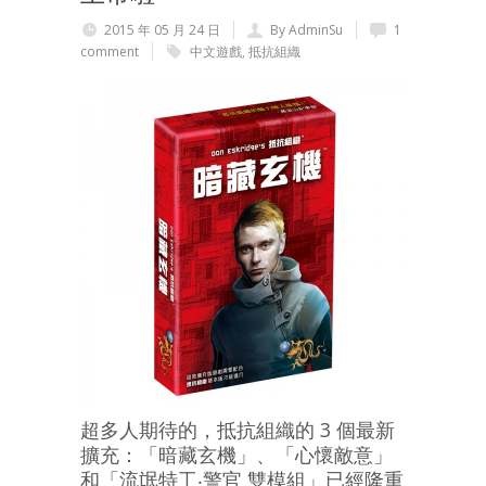
2015 年 05 月 24 日
By AdminSu
1
comment
中文遊戲
,
抵抗組織
超多人期待的，抵抗組織的 3 個最新
擴充：「暗藏玄機」、「心懷敵意」
和「流氓特工‧警官 雙模組」已經隆重