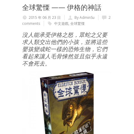
全球驚慄 —— 伊格的神話
2015 年 06 月 23 日
By AdminSu
2
comments
中文遊戲
,
全球驚慄
沒人能承受伊格之怒，眾蛇之父要
求人類交出他們的小孩，並將這些
嬰孩變成蛇一樣的恐怖生物，它們
看起來讓人毛骨悚然並且似乎永遠
不會死去。