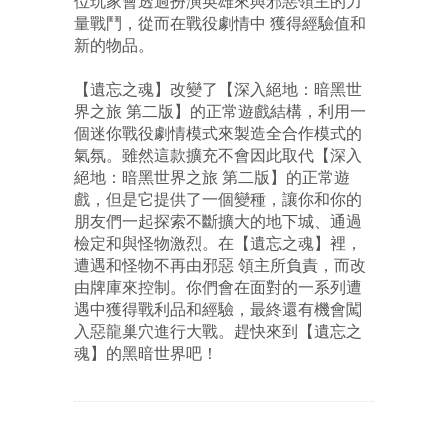
位玩家會透過扮演英雄來與邪惡領主的力
量戰鬥，從而在戰役劇情中 獲得經驗值和
新的物品。
【遺忘之魂】改變了【深入絕地：暗黑世
界之旅 第二版】的正常遊戲結構，利用一
個迷你戰役劇情模式來製造全合作模式的
氣氛。雖然這款擴充不會因此取代【深入
絕地：暗黑世界之旅 第二版】的正常遊
戲，但是它提供了一個變種，讓你和你的
朋友們一起探索不斷擴大的地下城、通過
檢定和與怪物激烈。在【遺忘之魂】裡，
遭遇和怪物不再由邪惡 領主所負責，而改
由牌庫來控制。你們會在面對的一系列遭
遇中獲得戰利品和經驗，最終還有機會闖
入惡龍巢穴進行大戰。趕快來到【遺忘之
魂】的黑暗世界吧！