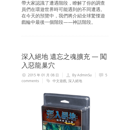
帶大家認識了遭遇階段，瞭解了你的調查
員們在環遊世界時可能遇到的不同遭遇。
在今天的預覽中，我們將介紹全球驚慄遊
戲輪中最後一個階段——神話階段。
深入絕地 遺忘之魂擴充 — 闖
入惡龍巢穴
2015 年 01 月 08 日
By AdminSu
5
comments
中文遊戲
,
深入絕地