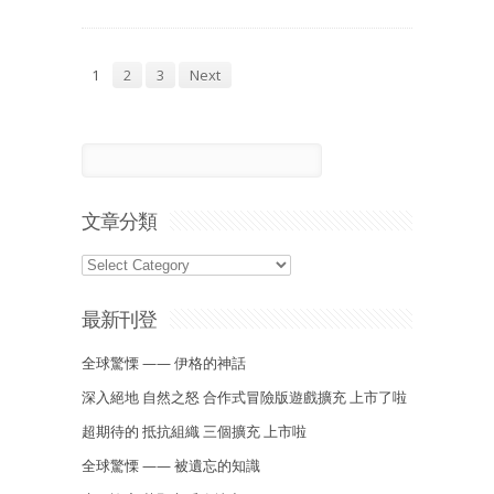
1
2
3
Next
文章分類
最新刊登
全球驚慄 —— 伊格的神話
深入絕地 自然之怒 合作式冒險版遊戲擴充 上市了啦
超期待的 抵抗組織 三個擴充 上市啦
全球驚慄 —— 被遺忘的知識