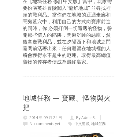
在【地城任務 修訂中文版】當中，玩家需
要扮演英雄冒險闖入“龍焰地城” 並尋找裡
頭的戰利品。當你們在地城的迂迴走廊和
鬧鬼墓穴中，利用自己的方式向寶庫前進
的同時，你 必須打倒一切遭遇的怪物，躲
開那些惱人的陷阱，閃避沉睡的惡龍，然
後拿走戰利品，並在夕陽西下和地城之門
關閉前活著出來：任何還留在地城裡的人
將會獲得永不超生的厄運。取得最高總值
寶物的倖存者便成為最終贏家。
地城任務 — 寶藏、怪物與火
把
2014 年 09 月 24 日
By AdminSu
No comments yet
中文遊戲
,
地城任務