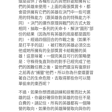
還是提供了各種形式的其他好處給擁有它
們的英雄來使用。上面的兩張獎賞卡，都
會提供擁有它們的英雄在決鬥中一些可選
用的特殊能力（跟英雄各自的特殊能力不
同）。決鬥的運作原理與戰鬥的方式大致
相同，抽取一系列的天命卡，解決”圓形”部
份的結果（因為所有英雄的底座都是圓形
的）。經過四個回合的作戰之後（如果不
是打平手的話），被打敗的英雄必須交出
他或她所擁有的全部獎賞卡給戰勝的英
雄！這意味著，一個完美且可行的策略便
是：守株待兔直到你的對手已經完成了他
們的困難任務之後，當他們還沒有復原好
之前再去”捕獵”他們。所以你為什麼還要冒
著自己的生命危險，去取得那些你可以簡
單偷來的東西呢？
不過，如果你想透過訓練和掠奪而壯大英
雄的話，你最好確保你對英雄的信任不是
白費的。請記住，所有的英雄都有一個陣
營的取向，如果你的英雄陣營取向與你的