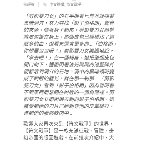
無評論
中文遊戲
,
符文戰爭
「剪影雙刀女」的右手握著匕首並凝視著
黑暗洞穴，努力尋找「影子伯格朗」聲音
的來源。隨著身子起來，剪影雙刀女順勢
將皮包掛在身上。那個皮包已經被沾了這
麼多的血，但看來還會更多的…「伯格朗，
你想要包包呀？」剪影雙刀女譏諷地說。
「拿去吧！」在一個轉身，她把整個皮包
開口向下，裡面閃著波光粼粼的湛藍碎片
便都滾到洞穴的石地。洞中的黑暗頓時變
成了刺眼的藍光，就在那一剎那，「剪影
雙刀女」看到「影子伯格朗」因為暫時看
不到東西而瑟縮在附近的一個角落裡。剪
影雙刀女立即衝過去刺向影子伯格朗，她
感覺到她的刀片已經刺穿他的皮革鏈衫，
進到他的腹部軟肉中…
歡迎大家再次來到【符文戰爭】的世界，
【符文戰爭】是一款充滿征戰、冒險、奇
幻帝國的版圖遊戲。在前幾次介紹中，大