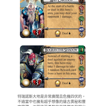
特瑞諾斯大地是非常廣闊且危機四伏的，
不過當中也擁有超乎想像的遠古奧秘和豐