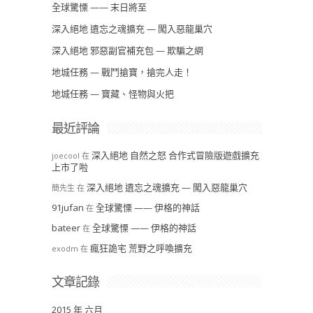
全球驚慄 —— 末日將至
深入絕地 遺忘之魂擴充 — 闖入惡龍巢穴
深入絕地 邪惡副官補充包 — 欺騙之網
地城任務 — 戰鬥搶寶，搶完人走！
地城任務 — 寶藏、怪物與火把
最近評論
深入絕地 自然之怒 合作式冒險版遊戲擴充
joecool
在
上市了啦
深入絕地 遺忘之魂擴充 — 闖入惡龍巢穴
簡先生
在
91jufan
全球驚慄 —— 伊格的神話
在
bateer
全球驚慄 —— 伊格的神話
在
瘋狂詭宅 荒野之呼喚擴充
exodm
在
文章記錄
2015 年 六月