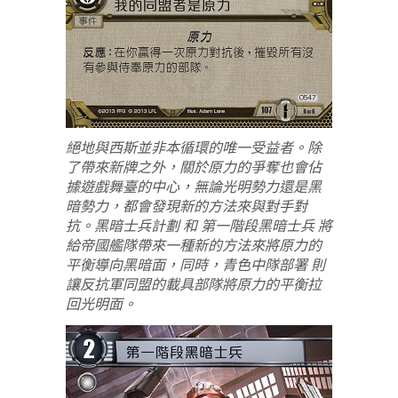
絕地與西斯並非本循環的唯一受益者。除
了帶來新牌之外，關於原力的爭奪也會佔
據遊戲舞臺的中心，無論光明勢力還是黑
暗勢力，都會發現新的方法來與對手對
抗。黑暗士兵計劃 和 第一階段黑暗士兵 將
給帝國艦隊帶來一種新的方法來將原力的
平衡導向黑暗面，同時，青色中隊部署 則
讓反抗軍同盟的載具部隊將原力的平衡拉
回光明面。