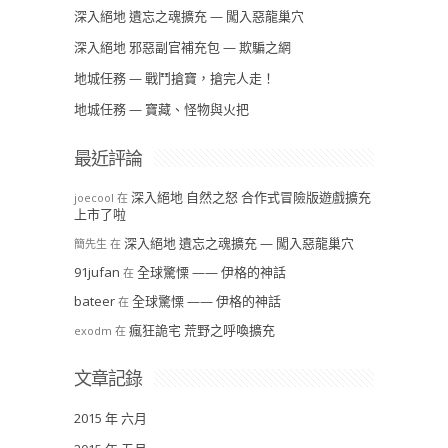
深入絕地 遺忘之魂擴充 — 闖入惡龍巢穴
深入絕地 邪惡副官補充包 — 欺騙之網
地城任務 — 戰鬥搶寶，搶完人走！
地城任務 — 寶藏、怪物與火把
最近評論
深入絕地 自然之怒 合作式冒險版遊戲擴充
joecool
在
上市了啦
深入絕地 遺忘之魂擴充 — 闖入惡龍巢穴
簡先生
在
91jufan
全球驚慄 —— 伊格的神話
在
bateer
全球驚慄 —— 伊格的神話
在
瘋狂詭宅 荒野之呼喚擴充
exodm
在
文章記錄
2015 年 六月