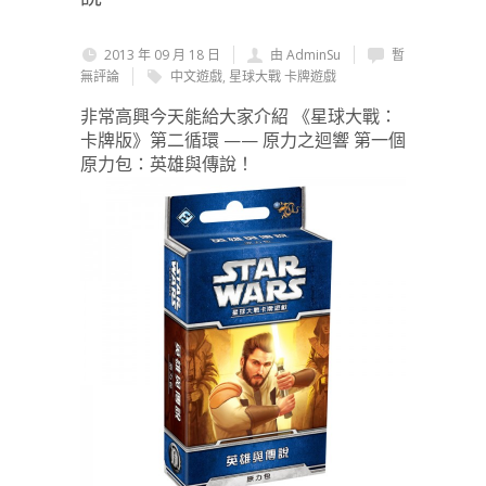
2013 年 09 月 18 日
由 AdminSu
暫
無評論
中文遊戲
,
星球大戰 卡牌遊戲
非常高興今天能給大家介紹 《星球大戰：
卡牌版》第二循環 —— 原力之迴響 第一個
原力包：英雄與傳說！