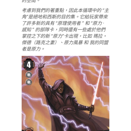
的空間。
考慮到我們的著重點，因此本循環中的 “主
角”是絕地和西斯的目的集。它給玩家帶來
了許多新的具有 “原理使用者 ” 和 “原力 ·
感知 ” 的部隊卡，同時還有一些處於他們
掌控之下的新 “原力”卡出現，比如 瑪拉‧
傑德（路克之妻）、原力風暴 和 我的同盟
者是原力。