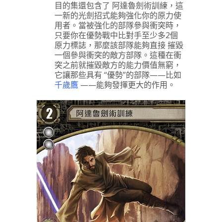
目的集還包含了 阿達魯劍術訓練，這
一新的光劍招式能夠強化你的原力使
用者。當被強化的部隊參與衝突時，
只要你在優勢戰中比對手至少多2個
原力標誌，那麼該部隊能夠直接 摧毀
一個參與衝突的敵方部隊。這種在衝
突之前就摧毀敵方的能力價值無窮，
它讓那些具有 “優勢”的部隊——比如
千歲鷹
——能夠發揮更大的作用。