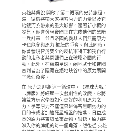
英雄與傳說 開啟了第二循環的史詩旅程，
這一循環將帶大家探索原力的力量以及它
給銀河系帶來的重大影響。隨著新小擴的
發售，你會發現帝國正在完成他們的黑暗
士兵計畫，並且帝國的機器人們無需原力
卡也能參與原力 樞紐的爭奪。與此同時，
你會發現智勇雙全的反抗軍特工和獨自行
動的走私者與間諜們正在破壞帝國的行
動。此外，在盧森星球，絕地武士和帝國
審判者為了隱藏在絕地峽谷中的原力展開
了激烈衝突。
在 原力之迴響 這一循環中，《星球大戰：
卡牌版》將經歷一次戲劇性的改變，它將
讓雙方玩家學習如何更好的利用原力之
力。爭奪原力不僅僅只是傷害黑暗勢力的
目的卡或者加速死星轉盤的推進。日益成
長的原力將束縛萬事萬物，很快，原力將
滲入你的牌組的每一個角落，然後從 英雄