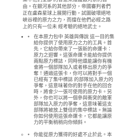
由。在銀河系的其他部分，帝國審判者們
正在盧森星球上展開行動，試圖破壞絕地
峽谷裡的原力之力，而擋在他們必經之路
上的只有一位未 經考驗的絕地武士。
在本原力包中 英雄與傳說 這一目的集
給你提供了使用原力之力的工具。首
先，它給你帶來了一張新的命運卡：
原力之迴響。這張命運卡能給你提供
兩點原力標誌，同時他還能讓你有機
會將一個部隊加入或者移出原力的爭
奪！通過這張卡，你可以將對手一個
已經有了集中標誌 的部隊加入原力的
爭奪，這意味著你的對手在他的回合
時，將會少一張可使用的原力卡。另
外，你也可以將一個參與衝突的敵軍
部隊加入原力的爭奪，這意味著這支
部隊將被放上雙倍的集中標誌。無論
你如何使用這張命運卡，它都能讓原
力的平衡稍稍向你傾斜。
你能從原力獲得的好處不止於此。本