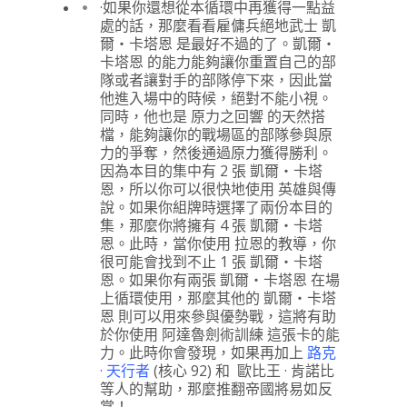
·如果你還想從本循環中再獲得一點益
處的話，那麼看看雇傭兵絕地武士 凱
爾‧卡塔恩 是最好不過的了。凱爾‧
卡塔恩 的能力能夠讓你重置自己的部
隊或者讓對手的部隊停下來，因此當
他進入場中的時候，絕對不能小視。
同時，他也是 原力之回響 的天然搭
檔，能夠讓你的戰場區的部隊參與原
力的爭奪，然後通過原力獲得勝利。
因為本目的集中有 2 張 凱爾‧卡塔
恩，所以你可以很快地使用 英雄與傳
說。如果你組牌時選擇了兩份本目的
集，那麼你將擁有 4 張 凱爾‧卡塔
恩。此時，當你使用 拉恩的教導，你
很可能會找到不止 1 張 凱爾‧卡塔
恩。如果你有兩張 凱爾‧卡塔恩 在場
上循環使用，那麼其他的 凱爾‧卡塔
恩 則可以用來參與優勢戰，這將有助
於你使用 阿達魯劍術訓練 這張卡的能
力。此時你會發現，如果再加上
路克
· 天行者
(核心 92) 和 歐比王 · 肯諾比
等人的幫助，那麼推翻帝國將易如反
掌！