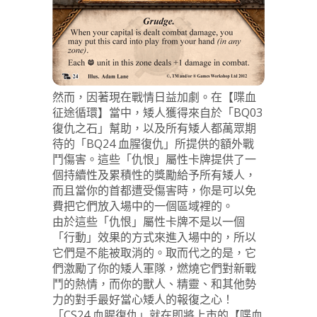
然而，因著現在戰情日益加劇。在【喋血
征途循環】當中，矮人獲得來自於「BQ03
復仇之石」幫助，以及所有矮人都萬眾期
待的「BQ24 血腥復仇」所提供的額外戰
鬥傷害。這些「仇恨」屬性卡牌提供了一
個持續性及累積性的獎勵給予所有矮人，
而且當你的首都遭受傷害時，你是可以免
費把它們放入場中的一個區域裡的。
由於這些「仇恨」屬性卡牌不是以一個
「行動」效果的方式來進入場中的，所以
它們是不能被取消的。取而代之的是，它
們激勵了你的矮人軍隊，燃燒它們對新戰
鬥的熱情，而你的獸人、精靈、和其他勢
力的對手最好當心矮人的報復之心！
「CS24 血腥復仇」就在即將上市的【喋血