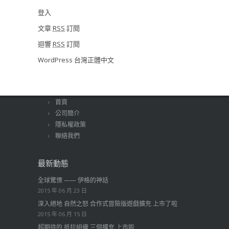
登入
文章
RSS
訂閱
迴響
RSS
訂閱
WordPress 台灣正體中文
首頁
公司簡介
隱私權政策
聯絡我們
最新動態
全球驚慄 —— 伊格的神話
2015 年 06 月 23 日
深入絕地 自然之怒 合作式冒險版遊戲擴充 上市了啦
2015 年 06 月 15 日
超期待的 抵抗組織 三個擴充 上市啦