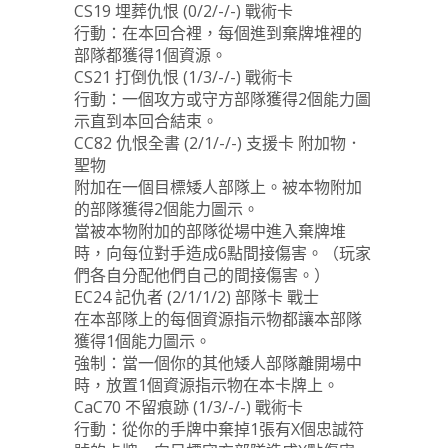
CS19 埋葬仇恨 (0/2/-/-) 戰術卡
行動：在本回合裡，每個進到棄牌堆裡的
部隊都獲得1個資源。
CS21 打倒仇恨 (1/3/-/-) 戰術卡
行動：一個攻方或守方部隊獲得2個能力圖
示直到本回合結束。
CC82 仇恨全書 (2/1/-/-) 支援卡 附加物．
聖物
附加在一個目標矮人部隊上。被本物附加
的部隊獲得2個能力圖示。
當被本物附加的部隊從場中進入棄牌堆
時，向每位對手造成6點間接傷害。（玩家
們各自分配他們自己的間接傷害。）
EC24 記仇者 (2/1/1/2) 部隊卡 戰士
在本部隊上的每個資源指示物都讓本部隊
獲得1個能力圖示。
強制：當一個你的其他矮人部隊離開場中
時，放置1個資源指示物在本卡牌上。
CaC70 不留痕跡 (1/3/-/-) 戰術卡
行動：從你的手牌中棄掉1張有X個忠誠符