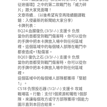
征途循環】之中的第二款戰鬥包「威力碎
片」跟大家見面囉！
文章待續…（以後希望有空再陸續翻譯戰
鎚：入侵最新的新聞給大家分享）
卡牌列表：
BQ24 血腥復仇 (3/3/-/-) 支援卡 仇恨
當你的首都受到戰鬥傷害時，你可以從你
的手牌中把本卡牌放入場中到任何區域
裡。這個區域中的每個矮人部隊在戰鬥中
都會造成+1點傷害。
BQ03 復仇之石 (3/3/-/-) 支援卡 仇恨
當你的首都受到戰鬥傷害時，你可以從你
的手牌中把本卡牌放入場中到任何區域
裡。
這個區域中的每個矮人部隊都獲得「堅韌
1」。
CS18 仇恨投石器 (1/2/-/-) 支援卡 攻城
戰場區。行動：支付1個資源和犧牲1個部
隊，來讓每個攻方或守方部隊獲得1個能力
圖示直到本回合結束。