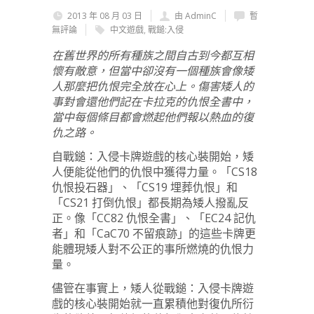
2013 年 08 月 03 日
由 AdminC
暫
無評論
中文遊戲
,
戰鎚:入侵
在舊世界的所有種族之間自古到今都互相
懷有敵意，但當中卻沒有一個種族會像矮
人那麼把仇恨完全放在心上。傷害矮人的
事對會還他們記在卡拉克的仇恨全書中，
當中每個條目都會燃起他們報以熱血的復
仇之路。
自戰鎚：入侵卡牌遊戲的核心裝開始，矮
人便能從他們的仇恨中獲得力量。「CS18
仇恨投石器」、「CS19 埋葬仇恨」和
「CS21 打倒仇恨」都長期為矮人撥亂反
正。像「CC82 仇恨全書」、「EC24 記仇
者」和「CaC70 不留痕跡」的這些卡牌更
能體現矮人對不公正的事所燃燒的仇恨力
量。
儘管在事實上，矮人從戰鎚：入侵卡牌遊
戲的核心裝開始就一直累積他對復仇所衍