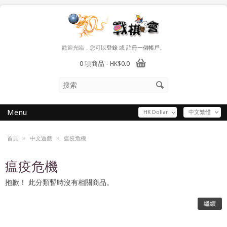
歡迎光臨，您可以
登錄
或
註冊一個帳戶
。
0 項商品 - HK$0.0
Menu
HK Dollar
中文繁體
»
»
首頁
中文遊戲
瘟疫危機
瘟疫危機
抱歉！ 此分類暫時沒有相關商品。
繼續